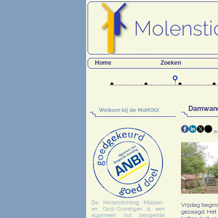
Home
Zoeken
Damwan
Welkom bij de MsMOG!
30
De Molenstichting Midden-
Vrijdag begin
en Oost-Groningen is een
gezaagd. Het
algemeen nut beogende