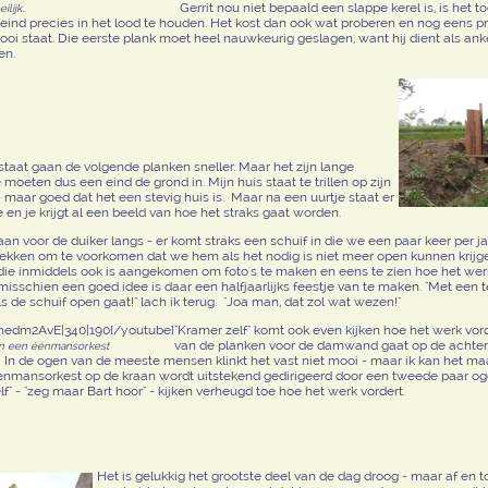
Gerrit nou niet bepaald een slappe kerel is, is het t
lijk..
 eind precies in het lood te houden. Het kost dan ook wat proberen en nog eens p
 mooi staat. Die eerste plank moet heel nauwkeurig geslagen, want hij dient als an
en.
staat gaan de volgende planken sneller. Maar het zijn lange
moeten dus een eind de grond in. Mijn huis staat te trillen op zijn
 maar goed dat het een stevig huis is. Maar na een uurtje staat er
e en je krijgt al een beeld van hoe het straks gaat worden.
an voor de duiker langs - er komt straks een schuif in die we een paar keer per j
trekken om te voorkomen dat we hem als het nodig is niet meer open kunnen krij
ie inmiddels ook is aangekomen om foto's te maken en eens te zien hoe het werk 
 misschien een goed idee is daar een halfjaarlijks feestje van te maken. "Met een 
s de schuif open gaat!" lach ik terug. "Joa man, dat zol wat wezen!"
nedm2AvE|340|190{/youtube}
"Kramer zelf" komt ook even kijken hoe het werk vord
van de planken voor de damwand gaat op de achte
an een éénmansorkest
In de ogen van de meeste mensen klinkt het vast niet mooi - maar ik kan het maar 
eenmansorkest op de kraan wordt uitstekend gedirigeerd door een tweede paar o
f" - "zeg maar Bart hoor" - kijken verheugd toe hoe het werk vordert.
Het is gelukkig het grootste deel van de dag droog - maar af en to