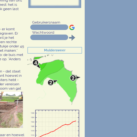
eving van ons
st: het is
k geen last
Gebruikersnaam
- er komt
Wachtwoord
egraven. Er
l je het
een rechte
tukje onder 45
oet maken."
Muldersweer
zo: de buis met
 op. "Anders
n - dat staat
want hoewel in
iters hebt -
der vereisen
troom van gat
lbaar en hoewel