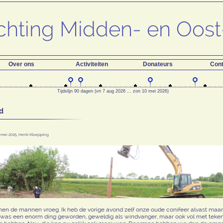
Over ons
Activiteiten
Donateurs
Cont
Tijdslijn 90 dagen (vri 7 aug 2026 ... zon 10 mei 2026)
d
 mei 2015, Henk Kloepping
nen de mannen vroeg. Ik heb de vorige avond zelf onze oude conifeer alvast maa
 was een enorm ding geworden, geweldig als windvanger, maar ook vol met teke