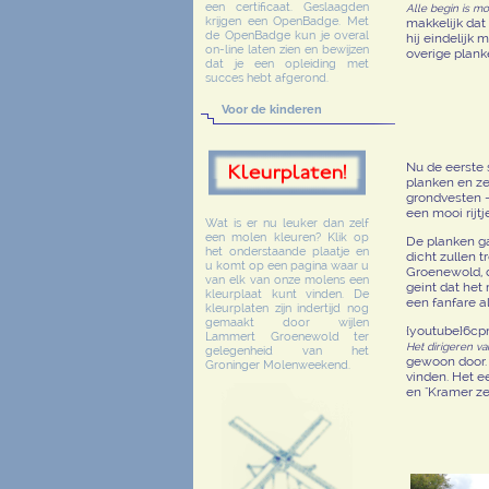
een certificaat. Geslaagden
Alle begin is moei
krijgen een OpenBadge. Met
makkelijk dat
de OpenBadge kun je overal
hij eindelijk
on-line laten zien en bewijzen
overige plank
dat je een opleiding met
succes hebt afgerond.
Voor de kinderen
Nu de eerste 
planken en ze 
grondvesten -
een mooi rijtj
Wat is er nu leuker dan zelf
een molen kleuren? Klik op
De planken ga
het onderstaande plaatje en
dicht zullen 
u komt op een pagina waar u
Groenewold, d
van elk van onze molens een
geint dat het
kleurplaat kunt vinden. De
een fanfare al
kleurplaten zijn indertijd nog
gemaakt door wijlen
{youtube}6cp
Lammert Groenewold ter
Het dirigeren v
gelegenheid van het
gewoon door. 
Groninger Molenweekend.
vinden. Het 
en "Kramer zel