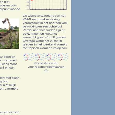
och niet
roberen voor
kerpunt voor de
De weersverwachting van het
KNMI: een zwakke storing
veroorzaakt in het noorden veel
bewolking en een lichte bui.
Verder naar het zuiden zijn er
opklaringen en koelt het
vannacht goed af tot 8 graden.
Overdag wordt het 22 tot 26
graden, in het weekend zomers
tot tropisch warm en volop zon.
aar open en
gen. Lammert
Klik op de iconen
er bij staat
voor recente weerkaarten
tent en dan
-O-
ert. Het slaan
rgrond
niet lelijk
gen. Lammert
e valt er toch