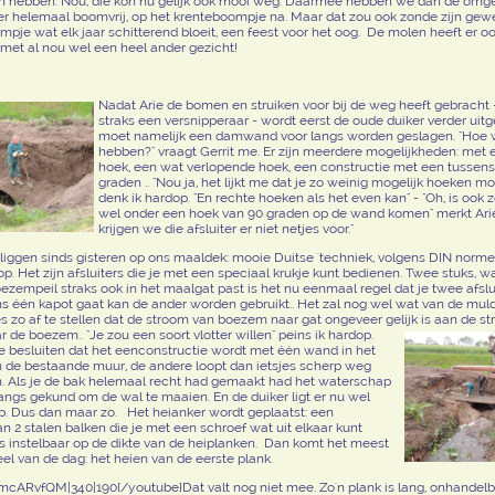
an hebben. Nou, die kon nu gelijk ook mooi weg. Daarmee hebben we dan de omg
 helemaal boomvrij, op het krenteboompje na. Maar dat zou ook zonde zijn gewee
pje wat elk jaar schitterend bloeit, een feest voor het oog. De molen heeft er oo
l met al nou wel een heel ander gezicht!
Nadat Arie de bomen en struiken voor bij de weg heeft gebracht 
straks een versnipperaar - wordt eerst de oude duiker verder uitg
moet namelijk een damwand voor langs worden geslagen. "Hoe wi
hebben?" vraagt Gerrit me. Er zijn meerdere mogelijkheden: met 
hoek, een wat verlopende hoek, een constructie met een tussens
graden .. "Nou ja, het lijkt me dat je zo weinig mogelijk hoeken m
denk ik hardop. "En rechte hoeken als het even kan" - "Oh, is ook 
wel onder een hoek van 90 graden op de wand komen" merkt Arie
krijgen we die afsluiter er niet netjes voor."
s liggen sinds gisteren op ons maaldek: mooie Duitse 'techniek, volgens DIN norme
op. Het zijn afsluiters die je met een speciaal krukje kunt bedienen. Twee stuks, 
oezempeil straks ook in het maalgat past is het nu eenmaal regel dat je twee afslu
ns één kapot gaat kan de ander worden gebruikt.. Het zal nog wel wat van de mul
s zo af te stellen dat de stroom van boezem naar gat ongeveer gelijk is aan de s
 de boezem.. "Je zou een soort vlotter willen" peins ik hardop.
e besluiten dat het eenconstructie wordt met één wand in het
 de bestaande muur, de andere loopt dan ietsjes scherp weg
. Als je de bak helemaal recht had gemaakt had het waterschap
langs gekund om de wal te maaien. En de duiker ligt er nu wel
. Dus dan maar zo. Het heianker wordt geplaatst: een
an 2 stalen balken die je met een schroef wat uit elkaar kunt
es instelbaar op de dikte van de heiplanken. Dan komt het meest
l van de dag: het heien van de eerste plank.
pmcARvfQM|340|190{/youtube}
Dat valt nog niet mee. Zo'n plank is lang, onhande