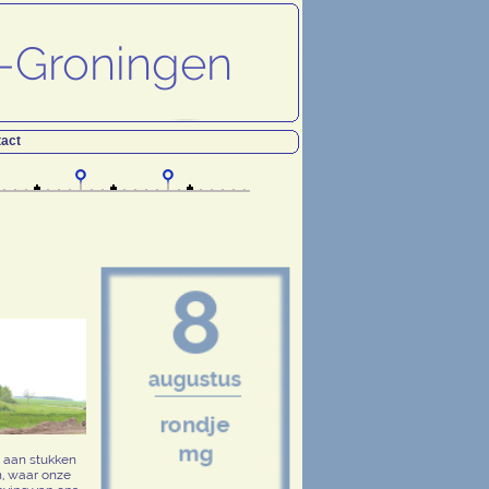
act
r aan stukken
n, waar onze