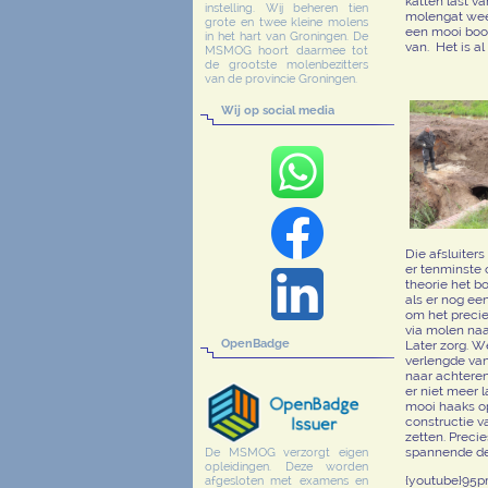
katten last v
instelling. Wij beheren tien
molengat weer
grote en twee kleine molens
een mooi boom
in het hart van Groningen. De
van. Het is a
MSMOG hoort daarmee tot
de grootste molenbezitters
van de provincie Groningen.
Wij op social media
Die afsluiter
er tenminste 
theorie het b
als er nog ee
om het precie
via molen naar
OpenBadge
Later zorg. W
verlengde van
naar achteren
er niet meer 
mooi haaks op
constructie v
zetten. Preci
spannende dee
De MSMOG verzorgt eigen
opleidingen. Deze worden
{youtube}95
afgesloten met examens en