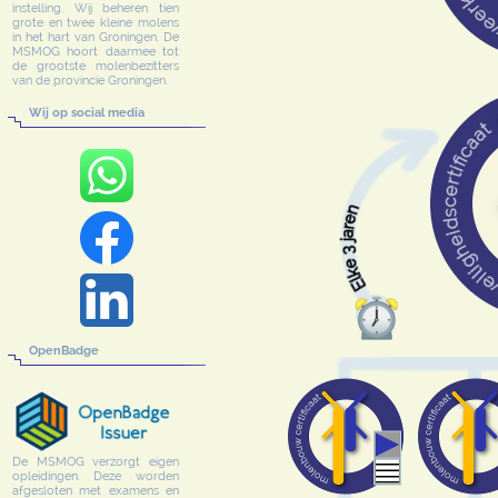
instelling. Wij beheren tien
grote en twee kleine molens
in het hart van Groningen. De
MSMOG hoort daarmee tot
de grootste molenbezitters
van de provincie Groningen.
Wij op social media
OpenBadge
De MSMOG verzorgt eigen
opleidingen. Deze worden
afgesloten met examens en