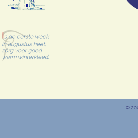
I
s de eerste week
in augustus heet,
zorg voor goed
warm winterkleed.
© 20