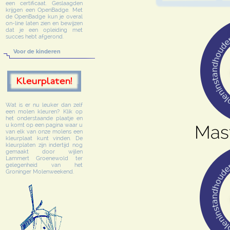
een certificaat. Geslaagden
krijgen een OpenBadge. Met
de OpenBadge kun je overal
on-line laten zien en bewijzen
dat je een opleiding met
succes hebt afgerond.
Voor de kinderen
Wat is er nu leuker dan zelf
een molen kleuren? Klik op
het onderstaande plaatje en
u komt op een pagina waar u
van elk van onze molens een
kleurplaat kunt vinden. De
kleurplaten zijn indertijd nog
gemaakt door wijlen
Lammert Groenewold ter
gelegenheid van het
Groninger Molenweekend.