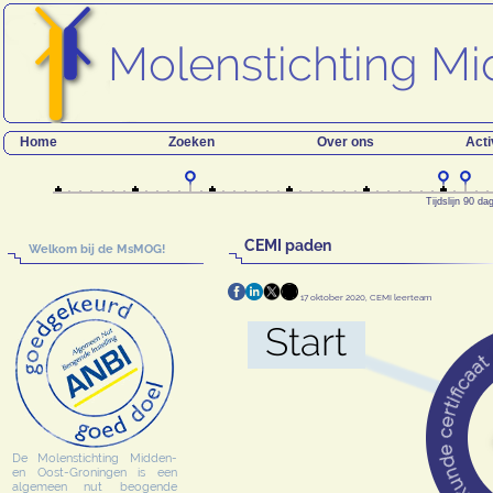
Home
Zoeken
Over ons
Acti
Tijdslijn 90 d
CEMI paden
Welkom bij de MsMOG!
17 oktober 2020, CEMI leerteam
De Molenstichting Midden-
en Oost-Groningen is een
algemeen nut beogende