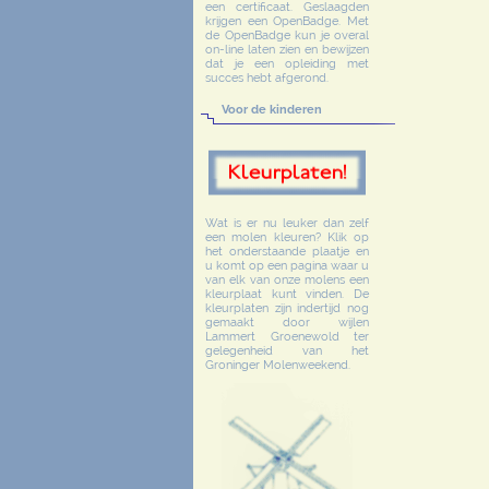
een certificaat. Geslaagden
krijgen een OpenBadge. Met
de OpenBadge kun je overal
on-line laten zien en bewijzen
dat je een opleiding met
succes hebt afgerond.
Voor de kinderen
Wat is er nu leuker dan zelf
een molen kleuren? Klik op
het onderstaande plaatje en
u komt op een pagina waar u
van elk van onze molens een
kleurplaat kunt vinden. De
kleurplaten zijn indertijd nog
gemaakt door wijlen
Lammert Groenewold ter
gelegenheid van het
Groninger Molenweekend.