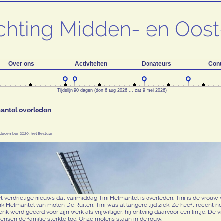
Over ons
Activiteiten
Donateurs
Cont
Tijdslijn 90 dagen (don 6 aug 2026 ... zat 9 mei 2026)
mantel overleden
 december 2020, het Bestuur
 verdrietige nieuws dat vanmiddag Tini Helmantel is overleden. Tini is de vrouw
 Helmantel van molen De Ruiten. Tini was al langere tijd ziek. Ze heeft recent
 werd geëerd voor zijn werk als vrijwilliger, hij ontving daarvoor een lintje. De vr
sen de familie sterkte toe. Onze molens staan in de rouw.