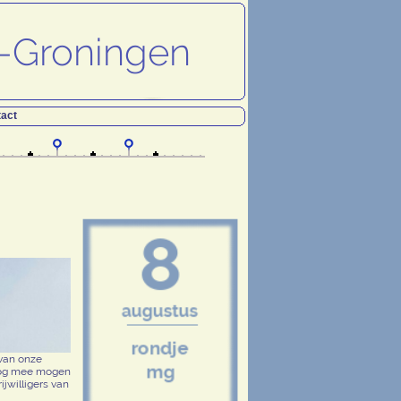
act
 van onze
 nog mee mogen
ijwilligers van