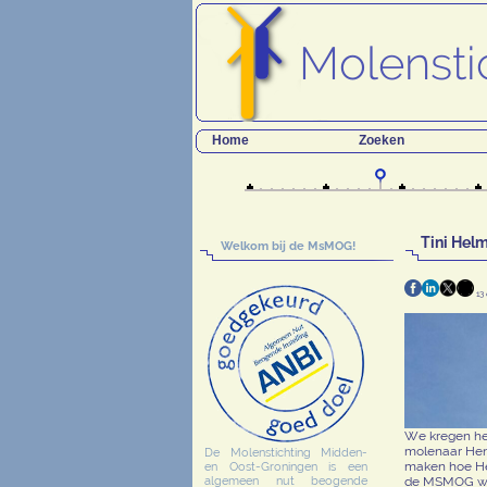
Home
Zoeken
Tini Hel
Welkom bij de MsMOG!
13
We kregen het
molenaar Henk
De Molenstichting Midden-
maken hoe Henk
en Oost-Groningen is een
de MSMOG wen
algemeen nut beogende