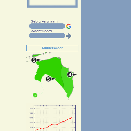
Gebruikersnaam
Wachtwoord
Muldersweer