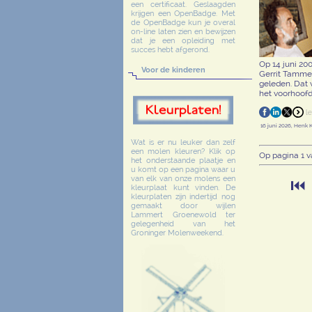
een certificaat. Geslaagden
krijgen een OpenBadge. Met
de OpenBadge kun je overal
on-line laten zien en bewijzen
dat je een opleiding met
succes hebt afgerond.
Op 14 juni 20
Voor de kinderen
Gerrit Tammen
geleden. Dat 
het voorhoofd
16 juni 2026, Henk 
Wat is er nu leuker dan zelf
een molen kleuren? Klik op
Op pagina 1 v
het onderstaande plaatje en
u komt op een pagina waar u
van elk van onze molens een
⏮
kleurplaat kunt vinden. De
kleurplaten zijn indertijd nog
gemaakt door wijlen
Lammert Groenewold ter
gelegenheid van het
Groninger Molenweekend.