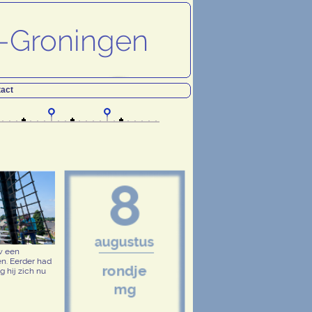
act
w een
n. Eerder had
 hij zich nu