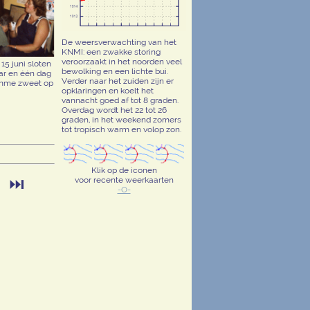
De weersverwachting van het
KNMI: een zwakke storing
veroorzaakt in het noorden veel
5 juni sloten
bewolking en een lichte bui.
aar en één dag
Verder naar het zuiden zijn er
lamme zweet op
opklaringen en koelt het
vannacht goed af tot 8 graden.
Overdag wordt het 22 tot 26
graden, in het weekend zomers
tot tropisch warm en volop zon.
Klik op de iconen
⏭
voor recente weerkaarten
❯
-O-