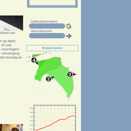
Gebruikersnaam
Wachtwoord
lheid van
an op deze
 of wat
Muldersweer
vrijwilligers
er vervanging
tie bondig en