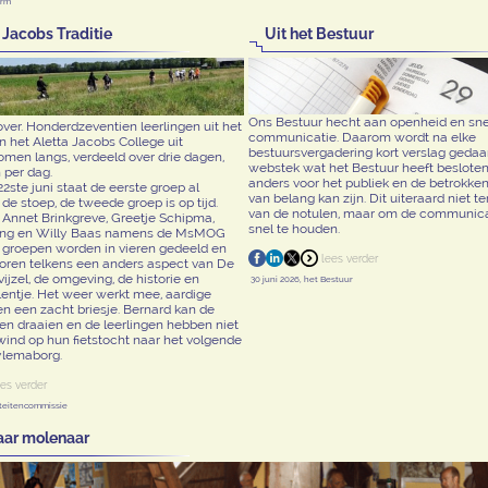
orm
 Jacobs Traditie
Uit het Bestuur
Ons Bestuur hecht aan openheid en sne
over. Honderdzeventien leerlingen uit het
communicatie. Daarom wordt na elke
n het Aletta Jacobs College uit
bestuursvergadering kort verslag geda
men langs, verdeeld over drie dagen,
webstek wat het Bestuur heeft besloten
 per dag.
anders voor het publiek en de betrokken 
ste juni staat de eerste groep al
van belang kan zijn. Dit uiteraard niet t
 de stoep, de tweede groep is op tijd.
van de notulen, maar om de communica
 Annet Brinkgreve, Greetje Schipma,
snel te houden.
ing en Willy Baas namens de MsMOG
 groepen worden in vieren gedeeld en
horen telkens een anders aspect van De
vijzel, de omgeving, de historie en
30 juni 2026, het Bestuur
entje. Het weer werkt mee, aardige
n een zacht briesje. Bernard kan de
en draaien en de leerlingen hebben niet
wind op hun fietstocht naar het volgende
ylemaborg.
viteitencommissie
jaar molenaar