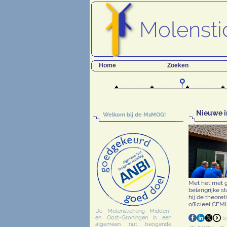
Home
Zoeken
Nieuwe i
Welkom bij de MsMOG!
Met het met g
belangrijke s
hij de theore
officieel CEM
De Molenstichting Midden-
en Oost-Groningen is een
algemeen nut beogende