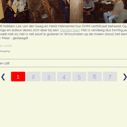
06 hebben Lex van der Gaag en Henk Helmantel hun DHM certificaat behaald, Op 1
ga en auteur dezes zich daar bij aan.
Verslag hier!
. Het is vandaag dus twintig j
voelt niet zo, het is nét alsof ik gisteren in Winschoten op de molen stond, het k
. Maar .. geslaagd!
Kloepping
an 128
❮
1
2
3
4
5
6
7