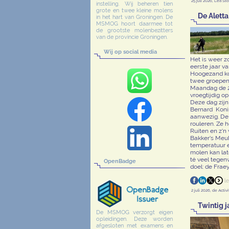
25 juli 2026, Lea St
instelling. Wij beheren tien
grote en twee kleine molens
De Aletta
in het hart van Groningen. De
MSMOG hoort daarmee tot
de grootste molenbezitters
van de provincie Groningen.
Wij op social media
Het is weer z
eerste jaar va
Hoogezand ko
twee groepen
Maandag de 22
vroegtijdig op
Deze dag zijn
Bernard Kon
aanwezig. De
rouleren. Ze 
Ruiten en z’n 
Bakker’s Meul
temperatuur e
molen kan lat
té veel tegen
OpenBadge
doel: de Frae
2 juli 2026, de Acti
Twintig 
De MSMOG verzorgt eigen
opleidingen. Deze worden
afgesloten met examens en