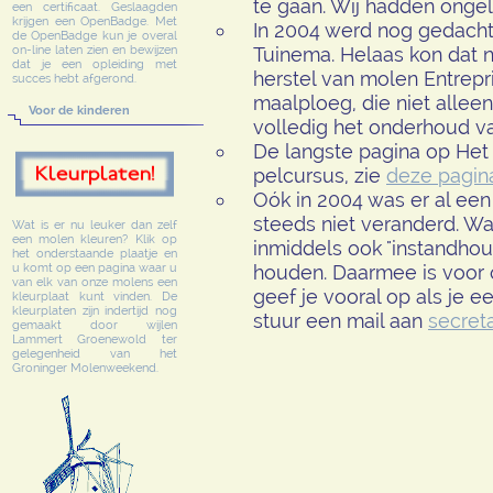
te gaan. Wij hadden onge
een certificaat. Geslaagden
krijgen een OpenBadge. Met
In 2004 werd nog gedacht
de OpenBadge kun je overal
Tuinema. Helaas kon dat n
on-line laten zien en bewijzen
dat je een opleiding met
herstel van molen Entrepri
succes hebt afgerond.
maalploeg, die niet alleen
Voor de kinderen
volledig het onderhoud v
De langste pagina op Het
pelcursus, zie
deze pagin
Oók in 2004 was er al een
steeds niet veranderd. W
Wat is er nu leuker dan zelf
een molen kleuren? Klik op
inmiddels ook "instandho
het onderstaande plaatje en
houden. Daarmee is voor o
u komt op een pagina waar u
van elk van onze molens een
geef je vooral op als je 
kleurplaat kunt vinden. De
kleurplaten zijn indertijd nog
stuur een mail aan
secret
gemaakt door wijlen
Lammert Groenewold ter
gelegenheid van het
Groninger Molenweekend.