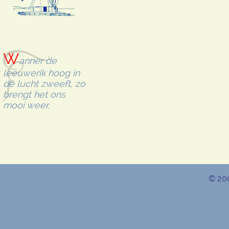
W
anner de
leeuwerik hoog in
de lucht zweeft, zo
brengt het ons
mooi weer.
© 20