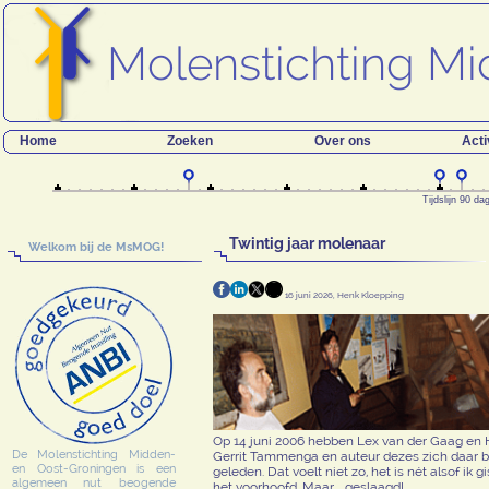
Home
Zoeken
Over ons
Acti
Tijdslijn 90 d
Twintig jaar molenaar
Welkom bij de MsMOG!
16 juni 2026, Henk Kloepping
Op 14 juni 2006 hebben Lex van der Gaag en H
De Molenstichting Midden-
Gerrit Tammenga en auteur dezes zich daar b
en Oost-Groningen is een
geleden. Dat voelt niet zo, het is nét alsof 
algemeen nut beogende
het voorhoofd. Maar .. geslaagd!