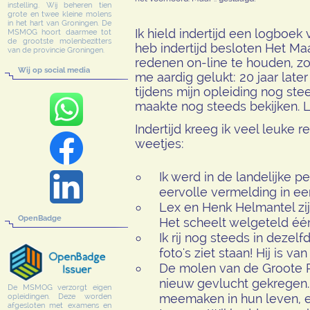
instelling. Wij beheren tien
grote en twee kleine molens
in het hart van Groningen. De
Ik hield indertijd een logboek 
MSMOG hoort daarmee tot
de grootste molenbezitters
heb indertijd besloten Het M
van de provincie Groningen.
redenen on-line te houden, zon
Wij op social media
me aardig gelukt: 20 jaar late
tijdens mijn opleiding nog stee
maakte nog steeds bekijken. 
Indertijd kreeg ik veel leuke 
weetjes:
Ik werd in de landelijke p
eervolle vermelding in een
Lex en Henk Helmantel zij
OpenBadge
Het scheelt welgeteld éé
Ik rij nog steeds in dezel
foto's ziet staan! Hij is van
De molen van de Groote 
nieuw gevlucht gekregen. 
De MSMOG verzorgt eigen
meemaken in hun leven, e
opleidingen. Deze worden
afgesloten met examens en