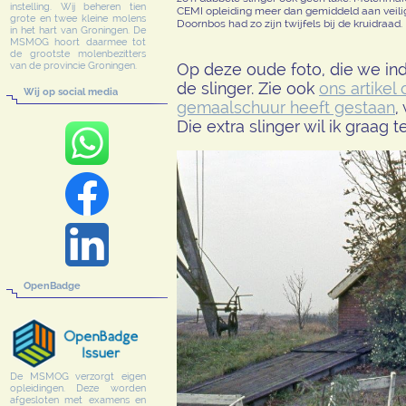
instelling. Wij beheren tien
CEMI opleiding meer dan gemiddeld aan veili
grote en twee kleine molens
Doornbos had zo zijn twijfels bij de kruidraad. E
in het hart van Groningen. De
MSMOG hoort daarmee tot
de grootste molenbezitters
Op deze oude foto, die we inde
van de provincie Groningen.
de slinger. Zie ook
ons artikel
Wij op social media
gemaalschuur heeft gestaan
,
Die extra slinger wil ik graag 
OpenBadge
De MSMOG verzorgt eigen
opleidingen. Deze worden
afgesloten met examens en