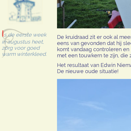
I
s de eerste week
De kruidraad zit er ook al mee
in augustus heet,
eens van gevonden dat hij sle
zorg voor goed
komt vandaag controleren en ke
warm winterkleed.
met een touwkern te zijn, die 
Het resultaat van Edwin Niema
De nieuwe oude situatie!