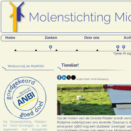
Home
Zoeken
Over ons
Acti
Tijdslijn 90 d
Tierelier!
Welkom bij de MsMOG!
14 april 2026, Henk Kloepping
Op de molen van de Groote Polder wordt vandaa
De Molenstichting Midden-
Rollema indertijd aan ons leverde. Daarop is du
en Oost-Groningen is een
eind jaren 1960 nog een dubbele "zwengel" aan
algemeen nut beogende
zo'n dubbele slinger ook geen luxe. Molenmak