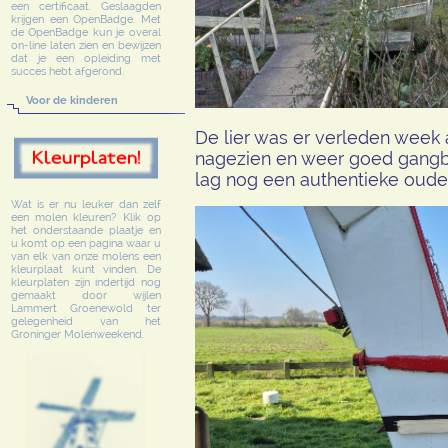
een certificaat. Geslaagden
krijgen een OpenBadge. Met
de OpenBadge kun je overal
on-line laten zien en bewijzen
dat je een opleiding met
succes hebt afgerond.
Voor de kinderen
De lier was er verleden week 
nagezien en weer goed gangb
lag nog een authentieke oude 
Wat is er nu leuker dan zelf
een molen kleuren? Klik op
het onderstaande plaatje en
u komt op een pagina waar u
van elk van onze molens een
kleurplaat kunt vinden. De
kleurplaten zijn indertijd nog
gemaakt door wijlen
Lammert Groenewold ter
gelegenheid van het
Groninger Molenweekend.